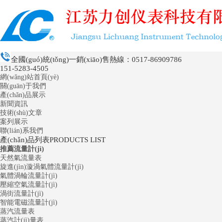
全國(guó)統(tǒng)一銷(xiāo)售熱線：
0517-86909786
151-5283-4505
網(wǎng)站首頁(yè)
關(guān)于我們
產(chǎn)品展示
新聞資訊
技術(shù)文章
案列展示
聯(lián)系我們
產(chǎn)品列表
PRODUCTS LIST
推薦流量計(jì)
天然氣流量表
旋進(jìn)漩渦氣體流量計(jì)
氣體渦輪流量計(jì)
壓縮空氣流量計(jì)
渦街流量計(jì)
智能電磁流量計(jì)
蒸汽流量表
蒸汽計(jì)量表