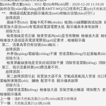
點(diǎn)擊次數(shù)：3652 發(fā)布時(shí)間：2020-12-20 11:19:20
如何在現(xiàn)場(chǎng)排查AMTT-WQ25口徑系列工業(yè)
天然氣流量
**、傳感器或配套的顯示儀表沒(méi)有輸出信號(hào)；
故障原因：
接線不對(duì) 葉輪卡死不轉(zhuǎn) 檢測(cè)線圈斷路或短
前置放大器沒(méi)有電源或電源電壓太低 顯示儀表本身有故障；
排除方法：
檢查接線是否正確 檢查管道內(nèi)是否有雜物 檢修放大器 
檢修放大器或提高電源電壓規(guī)定要求，檢修顯示儀
第二、流量為零仍有信號(hào)輸出；
故障原因：
外界強(qiáng)電磁場(chǎng)干擾 管道震動(dòng)引起葉輪來(lái)
排除方法：
檢查屏蔽線接地是否良好或排除干擾 消除管道震動(dòng) 消除管道
第三、指示流量與實(shí)際流量不符。
故障原因：
第二故障原因引起 前置放大器不良 空氣或蒸氣混入管道 出口壓力
葉輪附著雜質(zhì)、贓物 配管不良 顯示儀表故障
排除方法：
消除管道震動(dòng) 檢修放大器 安裝空氣分離器 增加壓力 
檢修顯示儀表
上一條：
淺析天然氣流量計(jì)準(zhǔn)確度分析概述
下一條：
天然氣流量計(jì)價(jià)格