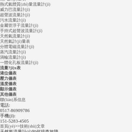
熱式氣體質(zhì)量流量計(jì)
威力巴流量計(jì)
超聲波流量計(jì)
污水流量計(jì)
金屬管浮子流量計(jì)
手持式超聲波流量計(jì)
天然氣流量計(jì)
天然氣計(jì)量表
分體電磁流量計(jì)
蒸汽流量計(jì)
渦輪流量計(jì)
一體化孔板流量計(jì)
流量?jī)x表
液位儀表
壓力儀表
溫度儀表
顯示儀表
其他儀表
聯(lián)系信息
電話:
0517-86909786
手機(jī):
151-5283-4505
>>
首頁(yè)
技術(shù)文章
天然氣流量計(jì)如何排查故障