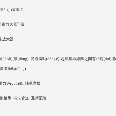
故障？
計(jì)
路 前置放大器不良
檢修放大器
回?cái)[動(dòng) 管道震動(dòng)引起磁鋼與線圈之間有相對(duì)運(
震動(dòng)
過(guò)低 軸承磨損
更換軸承 清洗管道 重新配管